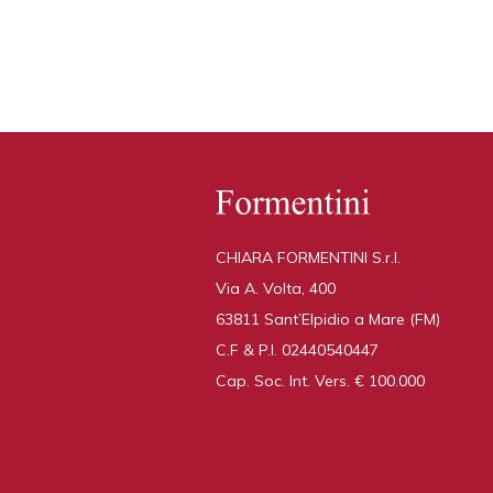
CHIARA FORMENTINI S.r.l.
Via A. Volta, 400
63811 Sant’Elpidio a Mare (FM)
C.F & P.I.
02440540447
Cap. Soc. Int. Vers. €
100.000