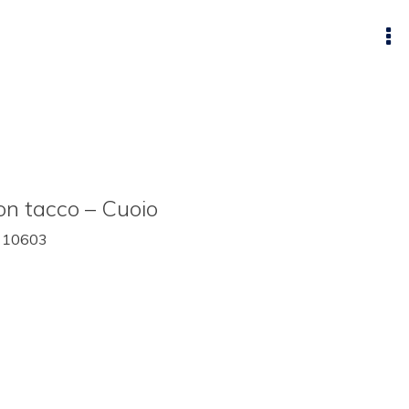
on tacco – Cuoio
:
10603