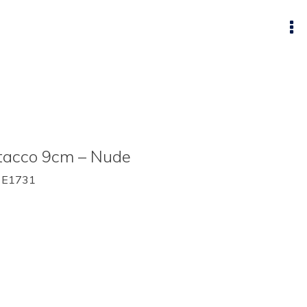
 tacco 9cm – Nude
:
E1731