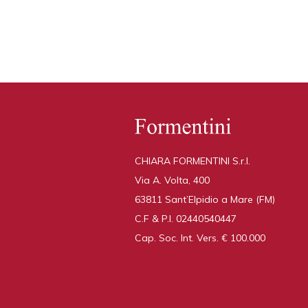
CHIARA FORMENTINI S.r.l.
Via A. Volta, 400
63811 Sant’Elpidio a Mare (FM)
C.F & P.I.
02440540447
Cap. Soc. Int. Vers. €
100.000